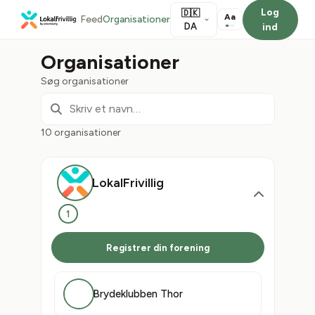
Log
🇩🇰
Aa
Feed
Organisationer
DA
ind
Organisationer
Søg organisationer
10 organisationer
LokalFrivillig
1
Registrer din forening
Brydeklubben Thor