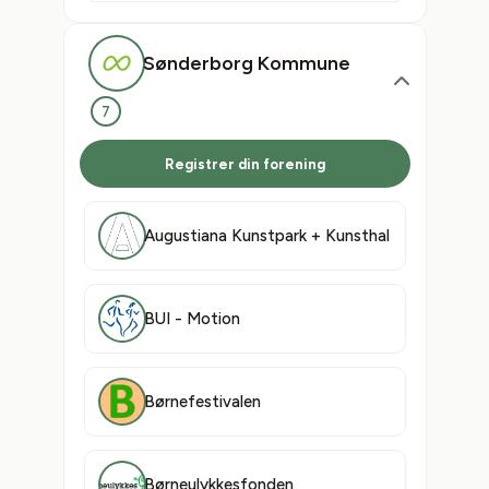
Sønderborg Kommune
7
Registrer din forening
Augustiana Kunstpark + Kunsthal
BUI - Motion
Børnefestivalen
Børneulykkesfonden